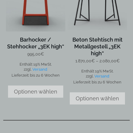
Varianten
auf.
Die
Optionen
können
auf
Barhocker /
Beton Stehtisch mit
der
Stehhocker „3EK high“
Metallgestell „3EK
Produktseite
high“
gewählt
995,00
€
werden
Preiss
1.870,00
€
–
2.080,00
€
Enthält 19% MwSt.
1.870,
zzgl.
Versand
Enthält 19% MwSt.
bis
Lieferzeit: bis zu 6 Wochen
zzgl.
Versand
2.080,
Lieferzeit: bis zu 6 Wochen
Optionen wählen
Optionen wählen