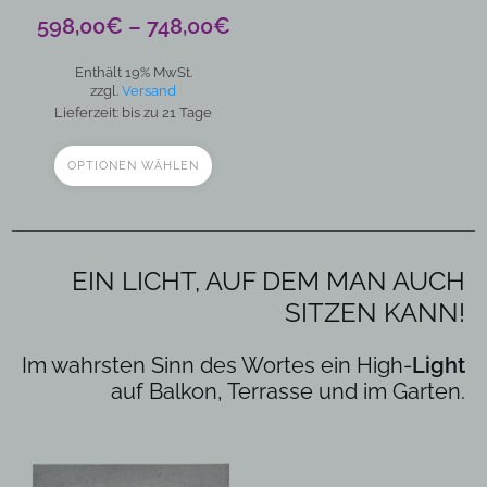
werden
Preisspanne:
598,00
€
–
748,00
€
598,00€
Enthält 19% MwSt.
bis
zzgl.
Versand
748,00€
Lieferzeit: bis zu 21 Tage
OPTIONEN WÄHLEN
EIN LICHT, AUF DEM MAN AUCH
SITZEN KANN!
Im wahrsten Sinn des Wortes ein High-
Light
auf Balkon, Terrasse und im Garten.
Dieses