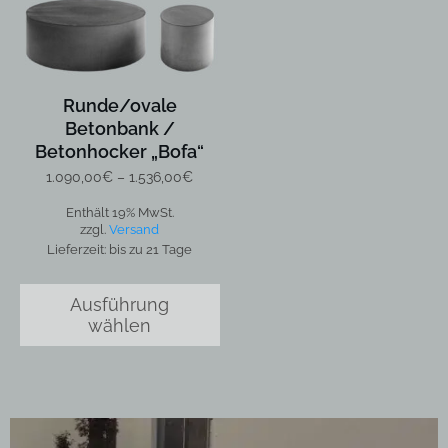
Die
Optionen
können
auf
Runde/ovale
der
Betonbank /
Produktseite
Betonhocker „Bofa“
gewählt
werden
Preisspanne:
1.090,00
€
–
1.536,00
€
1.090,00€
Enthält 19% MwSt.
bis
zzgl.
Versand
1.536,00€
Lieferzeit: bis zu 21 Tage
Ausführung
wählen