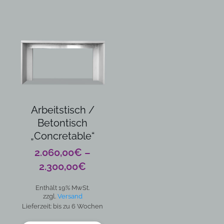
Dieses
Produkt
weist
mehrere
Varianten
auf.
Die
Optionen
können
auf
Arbeitstisch /
der
Betontisch
Produktseite
„Concretable“
gewählt
2.060,00
€
–
werden
Preisspanne:
2.300,00
€
2.060,00€
Enthält 19% MwSt.
bis
zzgl.
Versand
2.300,00€
Lieferzeit: bis zu 6 Wochen