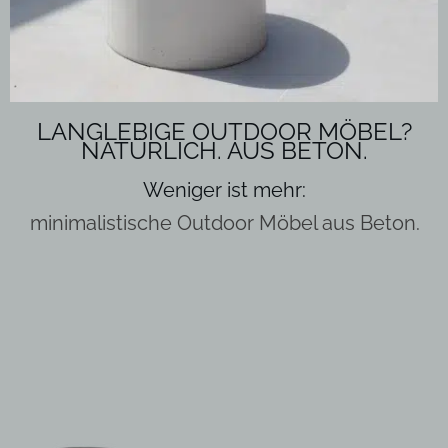
LANGLEBIGE
OUTDOOR MÖBEL?
NATÜRLICH. AUS BETON.
Weniger ist mehr:
minimalistische Outdoor Möbel aus Beton.
Dieses
Produkt
weist
mehrere
Varianten
auf.