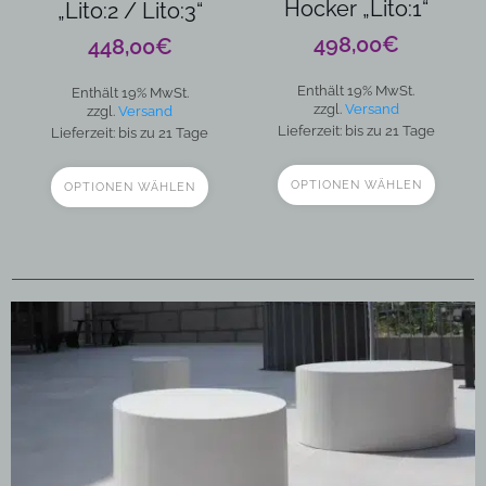
Produktseite
Hocker „Lito:1“
„Lito:2 / Lito:3“
gewählt
498,00
€
448,00
€
werden
Enthält 19% MwSt.
Enthält 19% MwSt.
zzgl.
Versand
zzgl.
Versand
Lieferzeit: bis zu 21 Tage
Lieferzeit: bis zu 21 Tage
OPTIONEN WÄHLEN
OPTIONEN WÄHLEN