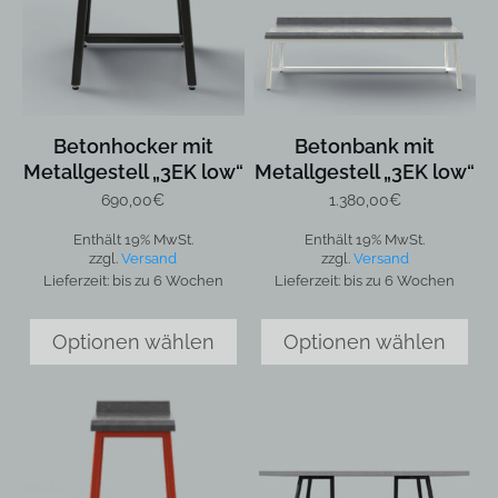
Betonhocker mit
Betonbank mit
Metallgestell „3EK low“
Metallgestell „3EK low“
690,00
€
1.380,00
€
Enthält 19% MwSt.
Enthält 19% MwSt.
zzgl.
Versand
zzgl.
Versand
Lieferzeit: bis zu 6 Wochen
Lieferzeit: bis zu 6 Wochen
Optionen wählen
Optionen wählen
Dieses
Produkt
weist
mehrere