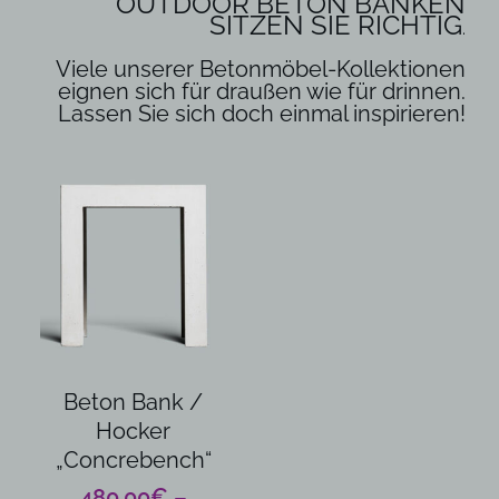
OUTDOOR BETON BÄNKEN
SITZEN SIE RICHTIG
.
Viele unserer
Betonmöbel
-Kollektionen
eignen sich für draußen wie für drinnen.
Lassen Sie sich doch einmal inspirieren!
Dieses
Produkt
weist
mehrere
Varianten
auf.
Die
Optionen
können
Beton Bank /
auf
Hocker
der
„Concrebench“
Produktseite
gewählt
480,00
€
–