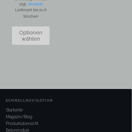
zzgl.
Versand
Lieferzeit: bis zu 6
Wochen
Optionen
wählen
SCHNELLNAVIGATION
Startseite
Magazin/Blog
Produktübersicht
Betonmöbel