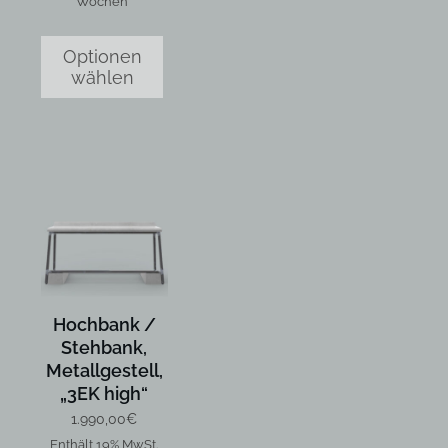
Wochen
Optionen
wählen
Hochbank /
Stehbank,
Metallgestell,
„3EK high“
1.990,00
€
Enthält 19% MwSt.