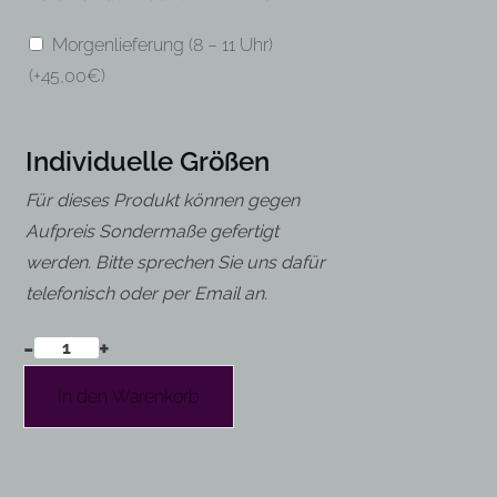
Morgenlieferung (8 – 11 Uhr)
(+
45,00
€
)
Individuelle Größen
Für dieses Produkt können gegen
Aufpreis Sondermaße gefertigt
werden. Bitte sprechen Sie uns dafür
telefonisch oder per Email an.
-
+
Beton
Stehtisch
In den Warenkorb
mit
Metallgestell
„3EK
high“