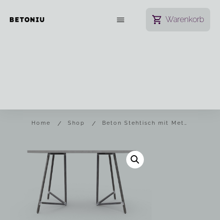
Warenkorb
/
/
Home
Shop
Beton Stehtisch mit Metallgestell „3EK high“