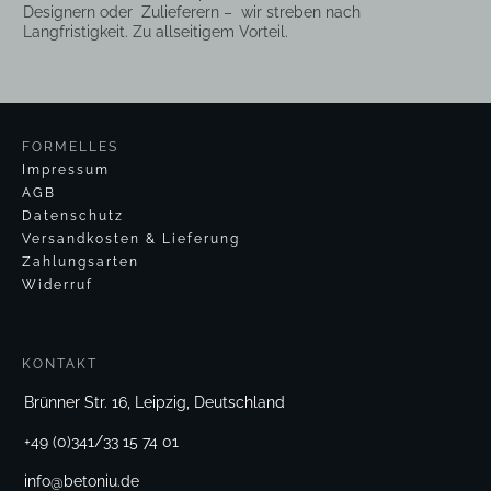
Designern oder
Zulieferern
–
wir
streben nach
Langfristigkeit. Zu allseitigem Vorteil.
FORMELLES
Impressum
AGB
Datenschutz
V
ersandkosten & Lieferung
Zahlungsarten
Widerruf
KONTAKT
Brünner Str. 16, Leipzig, Deutschland
+49 (0)341/33 15 74 01
info@betoniu.de